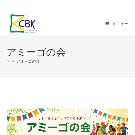
コ
ン
テ
メニュー
ン
ツ
へ
アミーゴの会
ス
キ
>
アミーゴの会
ッ
プ