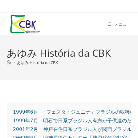
コ
ン
テ
メニュー
ン
ツ
へ
あゆみ História da CBK
ス
キ
>
あゆみ História da CBK
ッ
プ
1999年6月 「フェスタ・ジュニナ」ブラジルの収穫祭
1999年7月　明石で日系ブラジル人有志が子供達のた
2001年2月　神戸在住日系ブラジル人が関西ブラジル
2002年6月　旧神戸移住センター「神戸移住資料室」