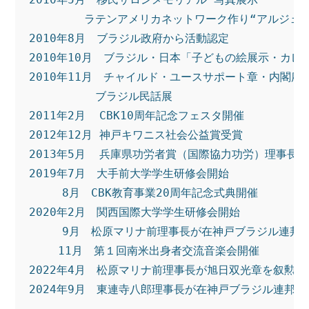
　　　　　ラテンアメリカネットワーク作り“アルジェ
2010年8月　ブラジル政府から活動認定
2010年10月　ブラジル・日本「子どもの絵展示・カレ
2010年11月　チャイルド・ユースサポート章・内閣府
　　　　　　ブラジル民話展
2011年2月  CBK10周年記念フェスタ開催
2012年12月 神戸キワニス社会公益賞受賞
2013年5月  兵庫県功労者賞（国際協力功労）理事長
2019年7月　大手前大学学生研修会開始
　　　8月　CBK教育事業20周年記念式典開催
2020年2月　関西国際大学学生研修会開始
　　　9月　松原マリナ前理事長が在神戸ブラジル連邦
 　　11月　第１回南米出身者交流音楽会開催
2022年4月　松原マリナ前理事長が旭日双光章を叙勲
2024年9月　東連寺八郎理事長が在神戸ブラジル連邦