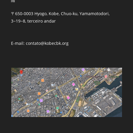
階
〒650-0003 Hyogo, Kobe, Chuo-ku, Yamamotodori,
3−19−8, terceiro andar
E-mail: contato@kobecbk.org